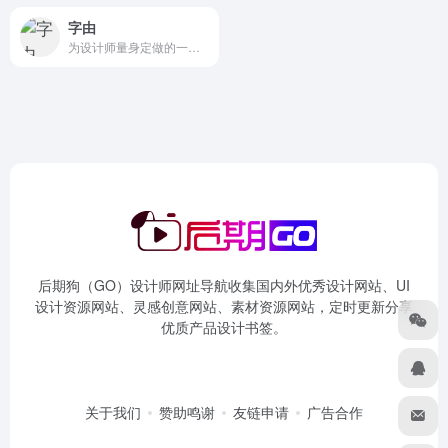
字由
为设计师量身定做的一款字体下载管理工具。
后期狗（GO）设计师网址导航收集国内外优秀设计网站、UI
设计资源网站、灵感创意网站、素材资源网站，定时更新分享
优质产品设计书签。
关于我们
赞助鸣谢
友链申请
广告合作