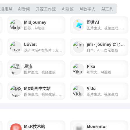
通用AI
AI音频
开源工作流
AI建模
AI数字人
AI工具
Midjourney
即梦AI
国际、AI绘画
图片生成、视频生成、数字人、动作模仿
Lovart
jini · journey にじジャーニー
设计领域AI智能体，支持生成图片、视频、音乐、3D建模
日本、AI二次元绘画
星流
Pika
图片生成、视频生成
加拿大、AI视频
MX绘画中文站
Vidu
图像生成、视频生成、nano Banana
图片生成、视频生成
Mr.R技术站
Momentor