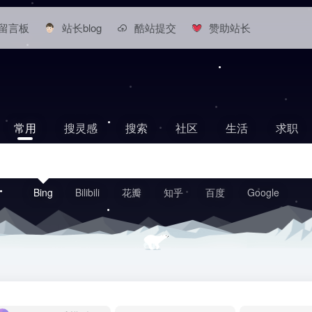
留言板
站长blog
酷站提交
赞助站长
常用
搜灵感
搜索
社区
生活
求职
Bing
Bilibili
花瓣
知乎
百度
Google