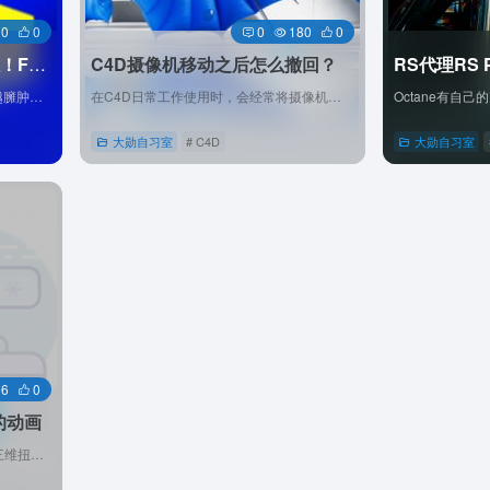
90
0
0
180
0
别再为 Particular 卡顿抓狂！Furikake：复刻经典操作，还你流畅创作
C4D摄像机移动之后怎么撤回？
红巨星的Particular粒子插件，越来越臃肿卡顿，对于很多用户来说，很多功能使用频率并不高。Furikaka粒子插件基本上完美的复刻了Particular粒子的老版本所有功能和效果，预览速度也很快，对于新版本AE也支持的很好。
在C4D日常工作使用时，会经常将摄像机视图误操作，然后Ctrl+Z，还撤销不回来。那么C4D有没有撤回的命令呢？
大勋自习室
# C4D
大勋自习室
直达
96
0
的动画
懒得打开C4D制作，用AE制作这种三维扭曲动画。