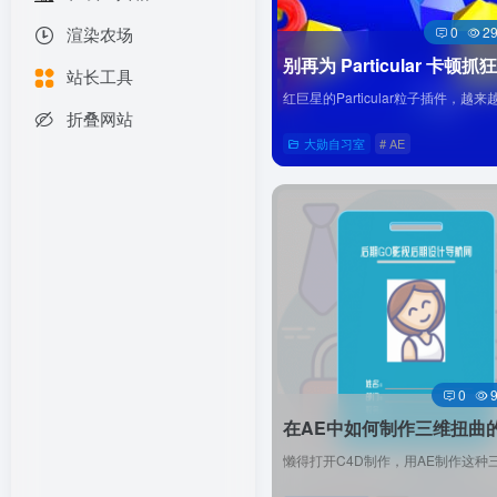
渲染农场
0
2
站长工具
折叠网站
大勋自习室
# AE
直达
0
在AE中如何制作三维扭曲