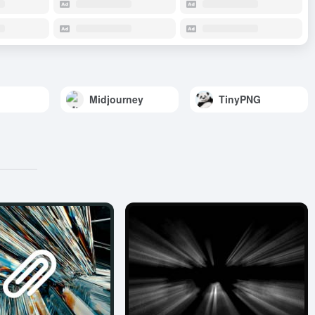
Midjourney
TinyPNG