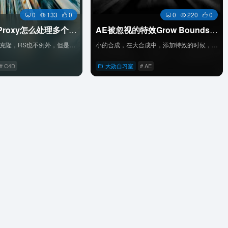
0
133
0
0
220
0
RS代理RS Proxy怎么处理多个材质的问题
AE被忽视的特效Grow Bounds 范围扩散功能
Octane有自己的克隆，RS也不例外，但是他多了一个RS代理，RS Proxy和Matrix Scatter搭配一起用。
小的合成，在大合成中，添加特效的时候，效果被锁定在小合成的范围
# C4D
大勋自习室
# AE
直达
直达