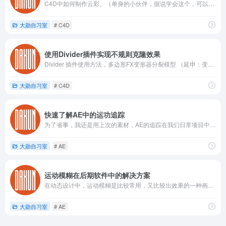
C4D中如何制作云彩。（单身的小伙伴，据说学会这个，可以找到女朋友。）
大勋自习室
# C4D
使用Divider插件实现不规则克隆效果
Divider 插件使用方法，多边形FX变形器分裂模型 （延申：变形器可以使用效果器）
大勋自习室
# C4D
快速了解AE中的运功追踪
为了省事，我还是用上次的素材，AE的追踪在我们日常项目中运用的概率还是比较高的，AE追踪在我们AE软件那个位置呢？首先打开AE找到window，点开Tracker，就打开了我的AE追踪系统了。
大勋自习室
# AE
运动模糊在后期软件中的解决方案
在动态设计中，运动模糊是比较常用，又比较出效果的一种画面合成技巧。它可以增强画面的运动感，让画面更具视觉冲击力。
大勋自习室
# AE