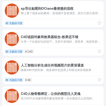
sp导出贴图到OCtane最便捷的流程
网上看了很多sp的教程，发现都不是很满意，因为大部分使用SP的用户都是导入UE4或者其他三维软件的，这些软件很多都是用的PRB材质metallic流程。对于使用OCtane的用户来说，我们用的Specular和Glossiness。导出了贴图之后还要在OCtane中处理很多参数。这样就大大降低了我们使用SP的兴趣。那么有没有SP中调节好的之后，导出的贴图，直接匹配OCtane渲染的呢?
大勋自习室
C4D追踪对象和效果器组合-效果还不错
分享一个比较好玩的技巧，无意中发现的。很简单，就是简易效果器和延迟效果器与追踪对象，这三个技术点。
大勋自习室
# C4D
人工智能分析生成任何视频照片的景深通道
随着AI时代的到来，很多插件也适用上AI算法来实现效果
大勋自习室
# AE
C4D人物骨骼绑定，让你的模型注入灵魂
在C4D中从创建骨骼到蒙皮刷权重一步步都是怎么实现的。