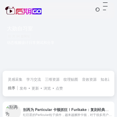
大勋自习室
共 34 篇网址
动态视频设计日常测试和分享
灵感采集
学习交流
三维资源
纹理贴图
音效资源
知名设计
排序
发布
更新
浏览
点赞
别再为 Particular 卡顿抓狂！Furikake：复刻经典操作，还你流畅创作
红巨星的Particular粒子插件，越来越臃肿卡顿，对于很多用户来说，很多功能使用频率并不高。Furikaka粒子插件基本上完美的复刻了Particular粒子的老版本所有功能和效果，预览速度也很快，对于新版本AE也支持的很好。