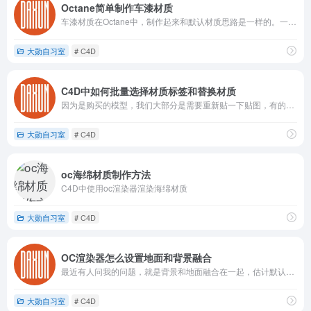
Octane简单制作车漆材质
车漆材质在Octane中，制作起来和默认材质思路是一样的。一般我们的车漆都是有两层以上材质包裹而产生的效果。一层就是哑光带有金属颗粒的金属材质，一层是反射比较强烈的镜面。
大勋自习室
# C4D
C4D中如何批量选择材质标签和替换材质
因为是购买的模型，我们大部分是需要重新贴一下贴图，有的时候，我们还不需要材质等各种情况。现在我们就假设我们项目模型中分的特别散，然后组也特别乱。那么我们提出三个假设的问题，来分享这些技巧。
大勋自习室
# C4D
oc海绵材质制作方法
C4D中使用oc渲染器渲染海绵材质
大勋自习室
# C4D
OC渲染器怎么设置地面和背景融合
最近有人问我的问题，就是背景和地面融合在一起，估计默认渲染器大家都知道，那么oc中如何设置呢？我感觉应该还是蛮普遍。我今天就整理了一下，分享出来。
大勋自习室
# C4D