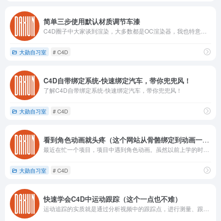
简单三步使用默认材质调节车漆
C4D圈子中大家谈到渲染，大多数都是OC渲染器，我也特意学过OC渲染器，确实比较好用，也容易出效果。
大勋自习室
# C4D
C4D自带绑定系统-快速绑定汽车，带你兜兜风！
了解C4D自带绑定系统-快速绑定汽车，带你兜兜风！
大勋自习室
# C4D
看到角色动画就头疼（这个网站从骨骼绑定到动画一键帮你解决）
最近在忙一个项目，项目中遇到角色动画。虽然以前上学的时候学过，但是工作这几年，因为用到的时候比较少，基本上都还给了老师。
大勋自习室
# C4D
快速学会C4D中运动跟踪（这个一点也不难）
运动追踪的实质就是通过分析视频中的跟踪点，进行测量、跟踪、记录物体在三维空间中的运动轨迹。（反正就是实拍合成中比较常用的一种技术流程，具体的含义自行百度。）