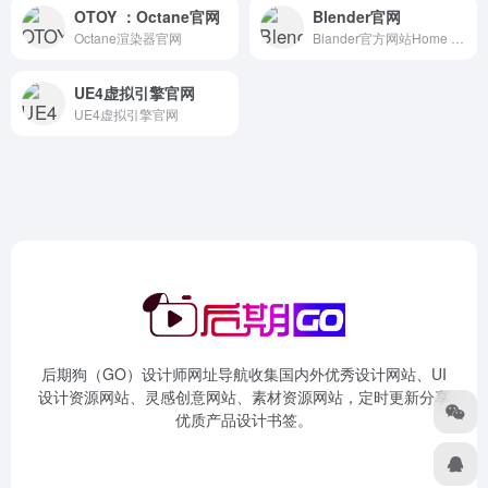
OTOY ：Octane官网
Blender官网
Octane渲染器官网
Blander官方网站Home of the Blender project - Free and Open 3D Creation Software
UE4虚拟引擎官网
UE4虚拟引擎官网
后期狗（GO）设计师网址导航收集国内外优秀设计网站、UI
设计资源网站、灵感创意网站、素材资源网站，定时更新分享
优质产品设计书签。