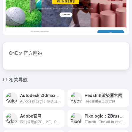
C4D
官方网站
相关导航
Autodesk :3dmax丨Maya官网
Redshift渲染器官网
Autodesk 致力于提供出色的软件和服务，帮助用户构想、设计和构建更美好的世界。
Redshift渲染器官网
Adobe官网
Pixologic：ZBrush官网
我们常用的PS、AE、PR等Adobe软件的官网
ZBrush - The all-in-one-digital sculpting solution