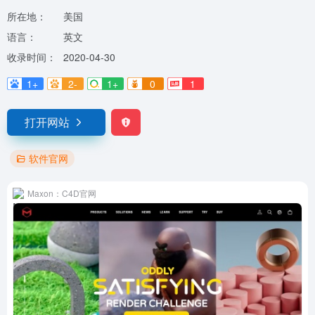
所在地：
美国
语言：
英文
收录时间：
2020-04-30
1+
2-
1+
0
1
打开网站
软件官网
Maxon：C4D官网