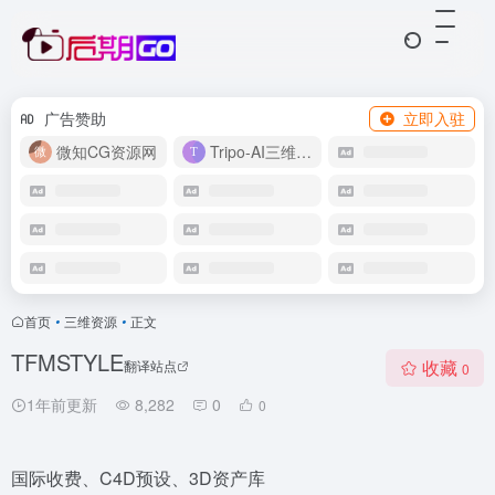
广告赞助
立即入驻
微知CG资源网
Tripo-AI三维模型
首页
•
三维资源
•
正文
TFMSTYLE
收藏
翻译站点
0
1年前更新
8,282
0
0
国际收费、C4D预设、3D资产库