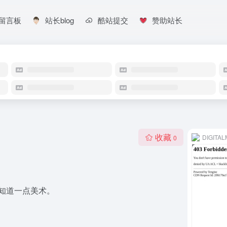
留言板
站长blog
酷站提交
赞助站长
收藏
DIGITA
0
知道一点美术。