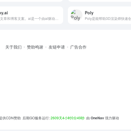
y.ai
Poly
优化文章和博客文案。ai是一个由al驱动的文案，为您的业务生成高质量的文案。免费开始，不需要信用卡!营销简化!
关于我们
赞助鸣谢
友链申请
广告合作
提供CDN赞助 后期GO服务运行:
2609天4小时0分49秒
由
OneNav
强力驱动