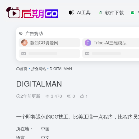
AI工具
软件下载
广告赞助
微知CG资源网
Tripo-AI三维模型
首页
•
折叠网站
•
DIGITALMAN
DIGITALMAN
2年前更新
3,470
0
1
一个即将退休的CG技工。比美工懂一点程序，比程序员
所在地：
中国
语言：
中文