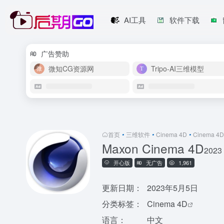
AI工具
软件下载
广告赞助
微知CG资源网
Tripo-AI三维模型
首页
•
三维软件
•
Cinema 4D
•
Cinema 4D
Maxon Cinema 4D
2023
开心版
无广告
1,961
更新日期：
2023年5月5日
分类标签：
Cinema 4D
语言：
中文