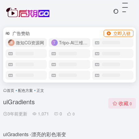
广告赞助
立即入驻
微知CG资源网
Tripo-AI三维模型
首页
•
配色方案
•
正文
uiGradients
收藏
0
3年前更新
1,071
0
0
uiGradients -漂亮的彩色渐变