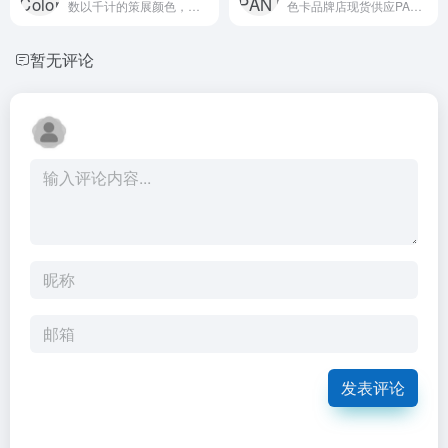
数以千计的策展颜色，调色板用于您的产品
色卡品牌店现货供应PANTONE潘通色卡,劳尔RAL色卡,国际标准色卡及标准光源对色灯箱相关色彩仪器,涵盖印刷、纺织、塑胶、绘图、数码科技等领域,潘通色标卡帮助众多行业提供国际统一标准色彩语言,色彩爱好者可在线一键查询色号.
暂无评论
发表评论