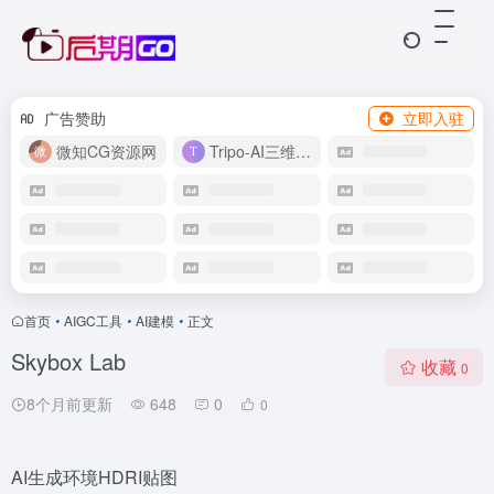
广告赞助
立即入驻
微知CG资源网
Tripo-AI三维模型
首页
•
AIGC工具
•
AI建模
•
正文
Skybox Lab
收藏
0
8个月前更新
648
0
0
AI生成环境HDRI贴图