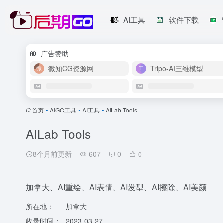
AI工具
软件下载
广告赞助
微知CG资源网
Tripo-AI三维模型
首页
•
AIGC工具
•
AI工具
•
AILab Tools
AILab Tools
8个月前更新
607
0
0
加拿大、AI重绘、AI表情、AI发型、AI擦除、AI美颜
所在地：
加拿大
收录时间：
2023-03-27