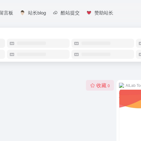
留言板
站长blog
酷站提交
赞助站长
收藏
AILab To
0