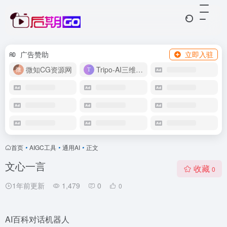
广告赞助
立即入驻
微知CG资源网
Tripo-AI三维模型
首页
•
AIGC工具
•
通用AI
•
正文
文心一言
收藏
0
1年前更新
1,479
0
0
AI百科对话机器人