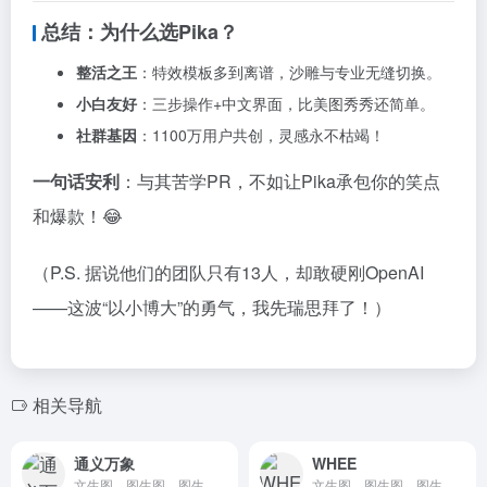
总结：为什么选Pika？
整活之王
：特效模板多到离谱，沙雕与专业无缝切换。
小白友好
：三步操作+中文界面，比美图秀秀还简单。
社群基因
：1100万用户共创，灵感永不枯竭！
一句话安利
：与其苦学PR，不如让Pika承包你的笑点
和爆款！😂
（P.S. 据说他们的团队只有13人，却敢硬刚OpenAI
——这波“以小博大”的勇气，我先瑞思拜了！）
相关导航
通义万象
WHEE
文生图、图生图、图生视频、数字人、首尾帧
文生图、图生图、图生视频、AI图像处理