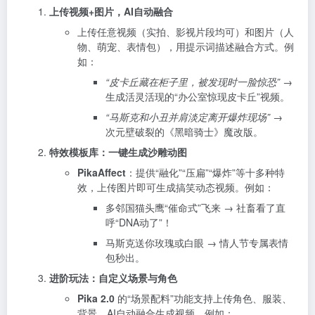
上传视频+图片，AI自动融合
上传任意视频（实拍、影视片段均可）和图片（人
物、萌宠、表情包），用提示词描述融合方式。例
如：
“皮卡丘藏在柜子里，被发现时一脸惊恐”
→
生成活灵活现的“办公室惊现皮卡丘”视频。
“马斯克和小丑并肩淡定离开爆炸现场”
→
次元壁破裂的《黑暗骑士》魔改版。
特效模板库：一键生成沙雕动图
PikaAffect
：提供“融化”“压扁”“爆炸”等十多种特
效，上传图片即可生成搞笑动态视频。例如：
多邻国猫头鹰“催命式”飞来 → 社畜看了直
呼“DNA动了”！
马斯克送你玫瑰或白眼 → 情人节专属表情
包秒出。
进阶玩法：自定义场景与角色
Pika 2.0
的“场景配料”功能支持上传角色、服装、
背景，AI自动融合生成视频。例如：