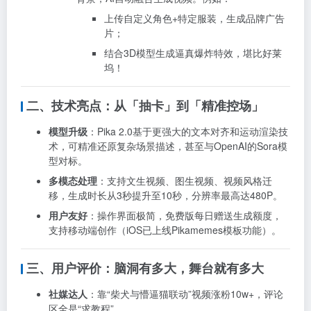
上传自定义角色+特定服装，生成品牌广告
片；
结合3D模型生成逼真爆炸特效，堪比好莱
坞！
二、技术亮点：从「抽卡」到「精准控场」
模型升级
：Pika 2.0基于更强大的文本对齐和运动渲染技
术，可精准还原复杂场景描述，甚至与OpenAI的Sora模
型对标。
多模态处理
：支持文生视频、图生视频、视频风格迁
移，生成时长从3秒提升至10秒，分辨率最高达480P。
用户友好
：操作界面极简，免费版每日赠送生成额度，
支持移动端创作（iOS已上线Pikamemes模板功能）。
三、用户评价：脑洞有多大，舞台就有多大
社媒达人
：靠“柴犬与懵逼猫联动”视频涨粉10w+，评论
区全是“求教程”。