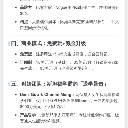
品牌方
：巴黎世家、Vogue用Pika制作广告，转化率提升
30%。
槽点
：人脸偶尔崩坏（比如马斯克变“歪嘴战神”）、中文
口型同步待优化。
四、商业模式：免费玩+氪金升级
免费版
：注册即送15~25次生成额度，适合尝鲜党。
订阅制
：10美元/月（基础）、35美元/月（解锁高清+优
先生成）、95美元/月（企业级API接入）。
五、创始团队：斯坦福学霸的「退学暴击」
Demi Guo & Chenlin Meng
：两位华人女生从斯坦福退
学创业，仅用1个GPU开发出早期Demo，一年内融资超
8000万美元，估值4.7亿！
产品哲学
：拒绝“只服务好莱坞”，专注降低创作门槛，让
普通人也能玩转AI视频。