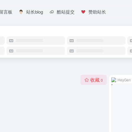
留言板
站长blog
酷站提交
赞助站长
收藏
HeyGen
0