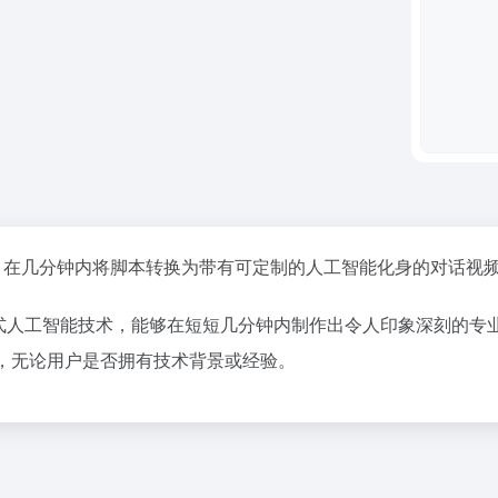
频，在几分钟内将脚本转换为带有可定制的人工智能化身的对话视
人工智能技术，能够在短短几分钟内制作出令人印象深刻的专业视频。这个平
，无论用户是否拥有技术背景或经验。