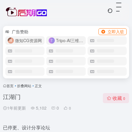
广告赞助
立即入驻
微知CG资源网
Tripo-AI三维模型
首页
•
折叠网站
•
正文
江湖门
收藏
0
1年前更新
5,102
0
0
已停更、设计分享论坛