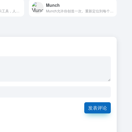
Munch
Glasp是一个社交网络高亮显示工具，人们可以在上面标出并整理来自网络的引用和想法，还可以访问其他志同道合的人的学习成果。
Munch允许你创造一次。重新定位到每个平台上的数十件作品。分析接触。控制货币化。全在一个平台上。
发表评论