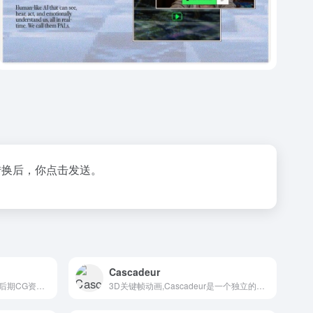
转换后，你点击发送。
Cascadeur
专注提供国内最新最全的影视后期CG资源下载
3D关键帧动画,Cascadeur是一个独立的软件，用于人形或其他角色的3D关键帧动画。在此之前，从零开始制作动画或编辑动画从未如此简单和有趣。得益于其人工辅助工具，您可以快速做出关键姿势，立即看到物理结果并调整次要运动。同时保持对任何时刻的完全控制。