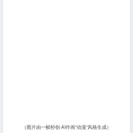
（图片由一帧秒创·AI作画“动漫”风格生成）
产品价格
免费使用+付费会员
目前一帧秒创免费使用是完全没问题的，当然会员可享
受更多权益，具体区别可看下图：