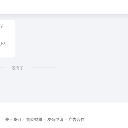
型
回答网友问题： 人物动画怎么导入E3D？ 首先这个朋友太客气了，一直用红包轰炸我。整的我都不好意思了。所以写一下这个问题的具体过程。因为这个朋友不怎么使用C4D。材质部分想再E3D中实现。我以前是用M...
没有了
关于我们
赞助鸣谢
友链申请
广告合作