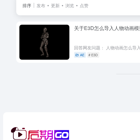
排序
发布
更新
浏览
点赞
关于E3D怎么导入人物动画模
AE
# E3D