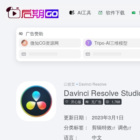
AI工具
软件下载
广告赞助
微知CG资源网
Tripo-AI三维模型
首页
•
Davinci Resolve
Davinci Resolve Studi
开心版
无广告
1,768
更新日期：
2023年3月1日
分类标签：
剪辑特效
调色
语言：
中文