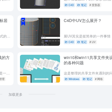
C4D
笔记
# 变形器
标居
C4D中UV怎么展开？
网上下载的模型，大部分是其他格式的，或者模型是连接在一起的。上材质的时候，还是选择选取，比较麻烦，今天就梳理一下Cinema 4D中怎么处理连接一起的模型。 提出问题？ 连接的模型怎么分开？ 模型的坐...
C4D
笔记
# UV
下载的方
win10和win11共享文件
的各种问题
方法1： 手动代码添加，好处按钮是一张图片，你可以定制按钮的样式。 在functions.php中添加以下代码 function download($atts, $content = null) { ...
管理
Windows
笔记
# 网络
加载更多