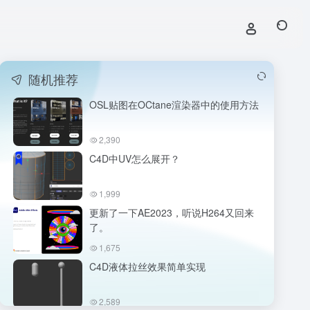
随机推荐
OSL贴图在OCtane渲染器中的使用方法
2,390
C4D中UV怎么展开？
1,999
更新了一下AE2023，听说H264又回来
了。
1,675
C4D液体拉丝效果简单实现
C4D液体拉丝效果
2,589