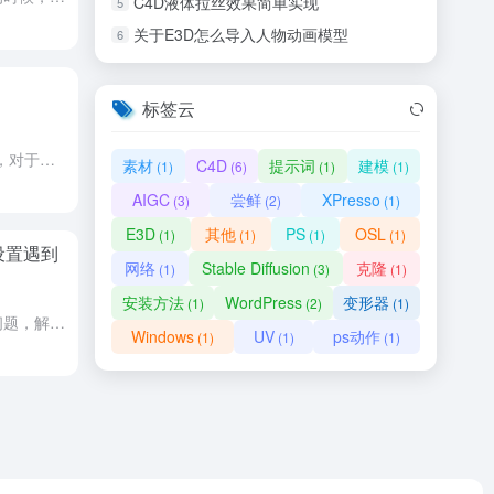
C4D液体拉丝效果简单实现
5
关于E3D怎么导入人物动画模型
6
标签云
展UV其实是挺简单的一件事情，对于非模型专业的影视后期和栏目包装的从业人员来说，了解一下展UV的流程，基本上就能应付工作中遇到的大部分项目。
素材
C4D
提示词
建模
(1)
(6)
(1)
(1)
AIGC
尝鲜
XPresso
(3)
(2)
(1)
E3D
其他
PS
OSL
(1)
(1)
(1)
(1)
夹设置遇到
网络
Stable Diffusion
克隆
(1)
(3)
(1)
安装方法
WordPress
变形器
(1)
(2)
(1)
这是整理的共享文件夹遇到的问题，解决办法汇总，大家记得是一个网络下哟。手把手帮你解决各种win10，win11文件共享遇到的问题。每个设置都做了截图教程。 既然共享文件夹，首先我们要开放我们的电脑。 ...
Windows
UV
ps动作
(1)
(1)
(1)