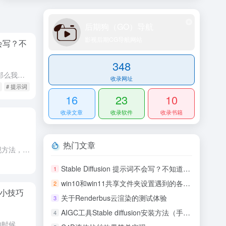
怎么在C4D中快速整理以及坐标居中复
位
后期狗（GO）导航
1,265
影视后期CG导航网站
词不会写？不
意外发现简单制作褶皱效果小技巧
348
2,441
Stable Diffusion 是电脑程序，那么我们书写提示词的时候就需要按照一定的规范和格式书写，不然Stable diffusion可能不能真正的理解你的意图，图片生产就不那么准确。 我们经常看...
收录网址
# 提示词
16
23
10
收录文章
收录软件
收录书籍
热门文章
C4D中拉丝效果，有很多种实现方法，分享一个可控性非常高的拉丝效果制作方法。 简单分析一下这个效果，可以将拉丝效果理解成，两个物体之间存在一条线，当两个物体距离比较近的时候，中间的线比较粗，随着距离的...
Stable Diffusion 提示词不会写？不知道怎么写？
1
win10和win11共享文件夹设置遇到的各种问题
2
小技巧
关于Renderbus云渲染的测试体验
3
AIGC工具Stable diffusion安装方法（手把手教程）
4
这种褶皱效果，制作变形动画的时候，可以添加平滑变形器，为你的效果增加细节。 偶然见，发现平滑变形器可以制作这种褶皱的效果。 简单记录一下，这个小技巧，在使用其他效果器后，添加平滑变形器就可以将模型变形...