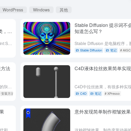
WordPress
Windows
其他
Stable Diffusion 提示
型分类，学
知道怎么写？
StableDiffusion模型种类 Checkpoint:SD模型 作用：从Stablediffusion基础模型训练出来的，相当于安卓系统的二次开发，主要确定输出方向的大模型（可以片面理解为各种...
Stable Diffusion
笔记
# AIGC
安装方法
C4D液体拉丝效果简单实现
首先感谢B站UP主 秋葉aaaki 制作的Stable diffusion 整合安装包 安装的Stable diffusion 这个款AIGC工具，首先需要确认我们电脑的配置。 显卡：N卡就是英伟达的...
# 安装方法
C4D
笔记
# XPresso
果
意外发现简单制作褶皱效果
C4D克隆主要使用的克隆模式是迭代和随机，混合模式下又会产生什么神奇的效果呢？ 上述效果就是使用混合模式下的克隆效果。 这个效果可以让两个模型混合变形，就好像平时我们使用姿态变形制作点级别变形动画一样...