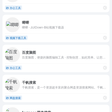
办公工具
唧唧
唧唧 - JiJiDown-B站视频下载器
视频下载工具
百度脑图
百度脑图，便捷的脑图编辑工具 - 控制创意，如此简单。让您在线上直接创建、保存并分享你的思路。免安装 云存储 易分享 体验舒适 功能丰富
办公工具
千帆搜索
千帆搜索，是一个资源超丰富的聚合网盘资源搜索网站。千帆搜索支持百度网盘搜索、阿里云盘搜索、蓝奏云搜索、天翼云盘搜索、夸克网盘搜索、迅雷云盘搜索。可以搜索影视资源、音乐资源、图片资源、电子书资源、软件资源、小说资源等等。只需要输入关键词，即可一键聚合搜索全网所有网盘资源，搜索结果直接提供网盘分享链接，大家可保存至自己的网盘或者直接下载！
网盘搜索