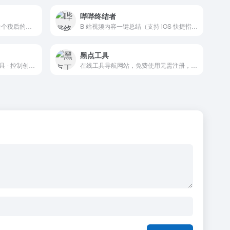
哔哔终结者
薪资计算器-可以计算五险一金个税后的薪资
B 站视频内容一键总结（支持 iOS 快捷指令）
黑点工具
百度脑图，便捷的脑图编辑工具 - 控制创意，如此简单。让您在线上直接创建、保存并分享你的思路。免安装 云存储 易分享 体验舒适 功能丰富
在线工具导航网站，免费使用无需注册，快速使用无门槛。