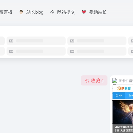
留言板
站长blog
酷站提交
赞助站长
收藏
显卡性能
0