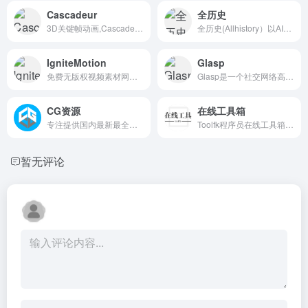
Cascadeur
全历史
3D关键帧动画,Cascadeur是一个独立的软件，用于人形或其他角色的3D关键帧动画。在此之前，从零开始制作动画或编辑动画从未如此简单和有趣。得益于其人工辅助工具，您可以快速做出关键姿势，立即看到物理结果并调整次要运动。同时保持对任何时刻的完全控制。
全历史(Allhistory）以AI知识图谱为核心引擎，通过高度时空化、关联化数据的方式构造及展现数字人文内容，尤其是历史知识。让用户沉浸在纵横开阔、左图右史的（历史、人文、社科等）知识海洋中。
IgniteMotion
Glasp
免费无版权视频素材网站，视频质量很高，且全部可用于商业
Glasp是一个社交网络高亮显示工具，人们可以在上面标出并整理来自网络的引用和想法，还可以访问其他志同道合的人的学习成果。
CG资源
在线工具箱
专注提供国内最新最全的影视后期CG资源下载
Toolfk程序员在线工具箱,做一个有用的在线工具站。
暂无评论