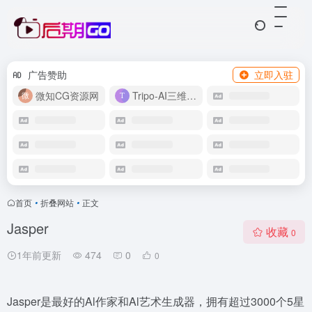
广告赞助
立即入驻
微知CG资源网
Tripo-AI三维模型
首页
•
折叠网站
•
正文
Jasper
收藏
0
1年前更新
474
0
0
Jasper是最好的Al作家和Al艺术生成器，拥有超过3000个5星