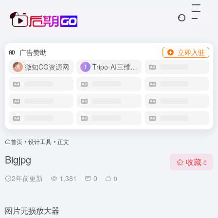
广告赞助
立即入驻
微知CG资源网
Tripo-AI三维模型
首页
•
设计工具
•
正文
Bigjpg
收藏
0
2年前更新
1,381
0
0
图片无损放大器