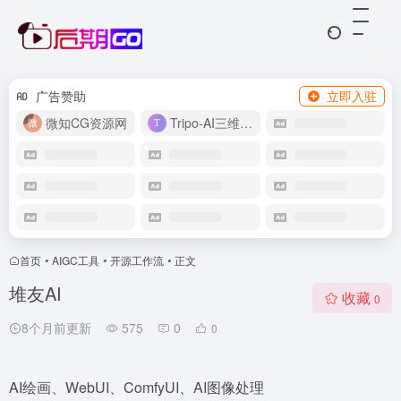
广告赞助
立即入驻
微知CG资源网
Tripo-AI三维模型
首页
•
AIGC工具
•
开源工作流
•
正文
堆友AI
收藏
0
8个月前更新
575
0
0
AI绘画、WebUI、ComfyUI、AI图像处理