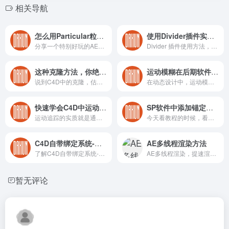
相关导航
怎么用Particular粒子做DNA效果（你确定这么做么？）
使用Divider插件实现不规则克隆效果
分享一个特别好玩的AE技巧，相信学习AE的小伙伴，没有不会Particular粒子插件吧（不会你也应该知道）但是大家知道Particular能实现下面这种DNA结构效果么？
Divider 插件使用方法，多边形FX变形器分裂模型 （延申：变形器可以使用效果器）
这种克隆方法，你绝对不知道（C4D根据UV克隆脑洞大到爆炸）
运动模糊在后期软件中的解决方案
说到C4D中的克隆，估计学过C4D的人，没有不懂的吧。那么你真的会用了么？今天我给分享一个克隆的方法，绝对会让你脑洞大开。（我看到这种方法也是惊艳到飞起。）
在动态设计中，运动模糊是比较常用，又比较出效果的一种画面合成技巧。它可以增强画面的运动感，让画面更具视觉冲击力。
快速学会C4D中运动跟踪（这个一点也不难）
SP软件中添加锚定点是怎么使用的？
运动追踪的实质就是通过分析视频中的跟踪点，进行测量、跟踪、记录物体在三维空间中的运动轨迹。（反正就是实拍合成中比较常用的一种技术流程，具体的含义自行百度。）
今天看教程的时候，看到一个知识点，以前遇到过，但是没有解决，这次看到了，记录一下，方便下次遇到翻阅查看。最主要sp这个软件我使用的比较少，每一次用的时候都会重新学习一下基本的操作。
C4D自带绑定系统-快速绑定汽车，带你兜兜风！
AE多线程渲染方法
了解C4D自带绑定系统-快速绑定汽车，带你兜兜风！
AE多线程渲染，提速渲染速度。
暂无评论