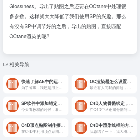
Glossiness。导出了贴图之后还要在OCtane中处理很
多参数。这样就大大降低了我们使用SP的兴趣。那么
有没有SP中调节好的之后，导出的贴图，直接匹配
OCtane渲染的呢?
相关导航
快速了解AE中的运功追踪
OC渲染器怎么设置地面和背景融合
为了省事，我还是用上次的素材，AE的追踪在我们日常项目中运用的概率还是比较高的，AE追踪在我们AE软件那个位置呢？首先打开AE找到window，点开Tracker，就打开了我的AE追踪系统了。
最近有人问我的问题，就是背景和地面融合在一起，估计默认渲染器大家都知道，那么oc中如何设置呢？我感觉应该还是蛮普遍。我今天就整理了一下，分享出来。
SP软件中添加锚定点是怎么使用的？
C4D人物骨骼绑定，让你的模型注入灵魂
今天看教程的时候，看到一个知识点，以前遇到过，但是没有解决，这次看到了，记录一下，方便下次遇到翻阅查看。最主要sp这个软件我使用的比较少，每一次用的时候都会重新学习一下基本的操作。
在C4D中从创建骨骼到蒙皮刷权重一步步都是怎么实现的。
C4D顶点贴图制作擦玻璃效果
C4D中渲染线框的方法（我敢保证你不知道）
在C4D中利用顶点贴图制作擦玻璃效果
我总结了一下，我大概常用的有五种，分别是比较常见的线描渲染器、素描卡通、晶格、毛发、贴图。今天重点介绍的就是贴图这个方法。