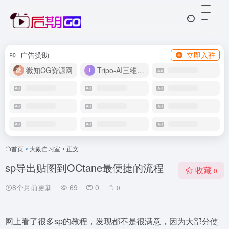
广告赞助
立即入驻
微知CG资源网
Tripo-AI三维模型
首页
•
大勋自习室
•
正文
sp导出贴图到OCtane最便捷的流程
收藏
0
8个月前更新
69
0
0
网上看了很多sp的教程，发现都不是很满意，因为大部分使