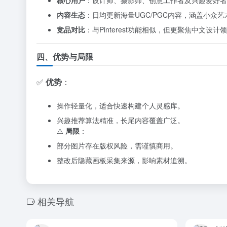
核心用户
：设计师、摄影师、创意工作者及兴趣爱好者
内容生态
：日均更新海量UGC/PGC内容，涵盖小众
竞品对比
：与Pinterest功能相似，但更聚焦中文
四、优势与局限
✅
优势
：
操作轻量化，适合快速构建个人灵感库。
兴趣推荐算法精准，长尾内容覆盖广泛。
⚠️
局限
：
部分图片存在版权风险，需谨慎商用。
整改后隐藏画板采集来源，影响素材追溯。
相关导航