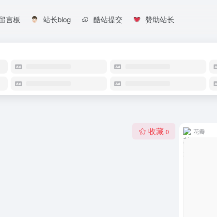
留言板
站长blog
酷站提交
赞助站长
收藏
花瓣
0