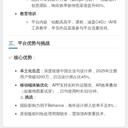
创意团队，响应效率较传统渠道提升60%。
教育培训
：
平台内嵌「站酷高高手」课程，涵盖
C4D
/AI等
工具教学，学员作品直接参与平台流量扶持。
三、平台优势与挑战
✅
核心优势
：
本土化生态
：深度链接中国企业与设计师，2025年注册
用户突破3200万，日活设计师占比45%。
移动端体验优化
：APP支持实时作品预览、AR效果叠加
（如服饰图案试穿），日均使用时长32分钟。
⚠️
挑战
：
国际影响力弱于Behance，海外设计师入驻率不足8%；
原创版权纠纷处理周期较长，需加强AI查重技术。