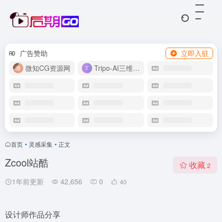
广告赞助
立即入驻
微知CG资源网
Tripo-AI三维模型
首页
•
灵感采集
•
正文
Zcool站酷
收藏
2
1年前更新
42,656
0
40
设计师作品分享