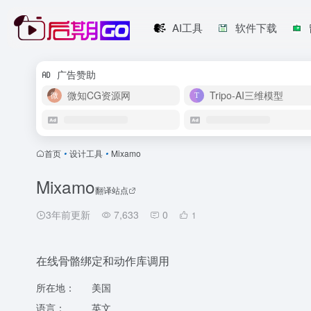
AI工具
软件下载
广告赞助
微知CG资源网
Tripo-AI三维模型
首页
•
设计工具
•
Mixamo
Mixamo
翻译站点
3年前更新
7,633
0
1
在线骨骼绑定和动作库调用
所在地：
美国
语言：
英文