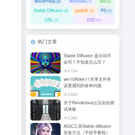
WordPress
Windows
UV
(2)
(1)
(1)
Stable Diffusion
ps动作
PS
(3)
(1)
(1)
OSL
E3D
(1)
(1)
热门文章
Stable Diffusion 提示词不
会写？不知道怎么写？
4,724
win10和win11共享文件夹
设置遇到的各种问题
3,636
关于Renderbus云渲染的测
试体验
3,388
AIGC工具Stable diffusion
安装方法（手把手教程）