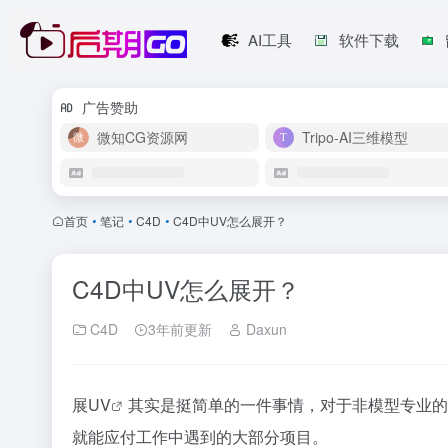
AI工具
软件下载
广告赞助
微知CG资源网
Tripo-AI三维模型
首页
•
笔记
•
C4D
•
C4D中UV怎么展开？
C4D中UV怎么展开？
C4D
3年前更新
Daxun
展
UV
其实是挺简单的一件事情，对于非模型专业的
就能应付工作中遇到的大部分项目。