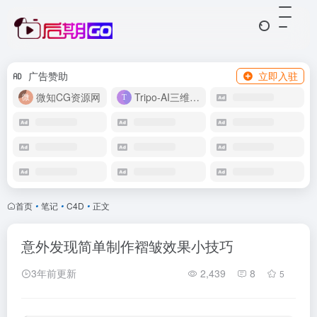
广告赞助
立即入驻
微知CG资源网
Tripo-AI三维模型
首页
•
笔记
•
C4D
•
正文
意外发现简单制作褶皱效果小技巧
3年前更新
2,439
8
5