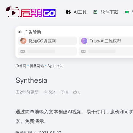
AI工具
软件下载
广告赞助
微知CG资源网
Tripo-AI三维模型
首页
•
折叠网站
•
Synthesia
Synthesia
2年前更新
524
0
0
通过简单地输入文本创建Al视频。易于使用，廉价和可
器。免费演示。
收录时间：
2023-03-27