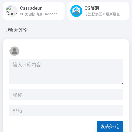
Cascadeur
CG资源
3D关键帧动画,Cascadeur是一个独立的软件，用于人形或其他角色的3D关键帧动画。在此之前，从零开始制作动画或编辑动画从未如此简单和有趣。得益于其人工辅助工具，您可以快速做出关键姿势，立即看到物理结果并调整次要运动。同时保持对任何时刻的完全控制。
专注提供国内最新最全的影视后期CG资源下载
暂无评论
发表评论