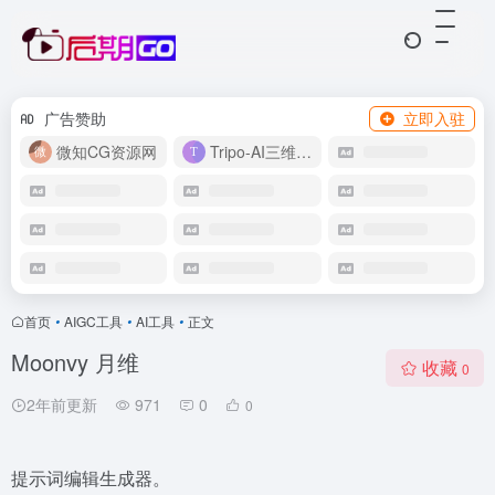
广告赞助
立即入驻
微知CG资源网
Tripo-AI三维模型
首页
•
AIGC工具
•
AI工具
•
正文
Moonvy 月维
收藏
0
2年前更新
971
0
0
提示词编辑生成器。