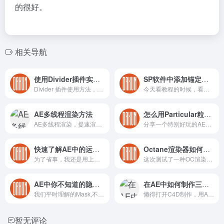
的很好。
相关导航
使用Divider插件实现不规则克隆效果
SP软件中添加锚定点是怎么使用的？
Divider 插件使用方法，多边形FX变形器分裂模型 （延申：变形器可以使用效果器）
今天看教程的时候，看到一个知识点，以前遇到过，但是没有解决，这次看到了，记录一下，方便下次遇到翻阅查看。最主要sp这个软件我使用的比较少，每一次用的时候都会重新学习一下基本的操作。
AE多线程渲染方法
怎么用Particular粒子做DNA效果（你确定这么做么？）
AE多线程渲染，提速渲染速度。
分享一个特别好玩的AE技巧，相信学习AE的小伙伴，没有不会Particular粒子插件吧（不会你也应该知道）但是大家知道Particular能实现下面这种DNA结构效果么？
快速了解AE中的运功追踪
Octane渲染器如何渲染出科技线框
为了省事，我还是用上次的素材，AE的追踪在我们日常项目中运用的概率还是比较高的，AE追踪在我们AE软件那个位置呢？首先打开AE找到window，点开Tracker，就打开了我的AE追踪系统了。
这次测试了一种OC渲染科技线框的方式，感觉还不错。
AE中你不知道的隐藏功能-Mask与特效
在AE中如何制作三维扭曲的动画
我们平时理解的Mask,不过是扣扣图，画画遮罩和路径。基本是不会和特效扯上什么关系？（当然我不会告诉你，一些特效中能识别Mask。做一些特殊用途。）
懒得打开C4D制作，用AE制作这种三维扭曲动画。
暂无评论