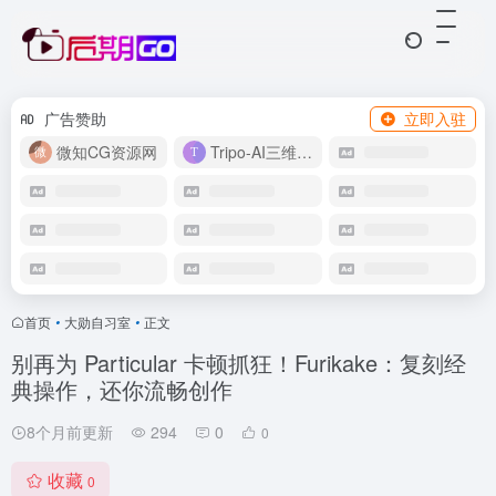
广告赞助
立即入驻
微知CG资源网
Tripo-AI三维模型
首页
•
大勋自习室
•
正文
别再为 Particular 卡顿抓狂！Furikake：复刻经
典操作，还你流畅创作
8个月前更新
294
0
0
收藏
0